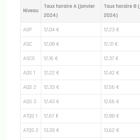
Taux horaire A (janvier
Taux horaire B (
Niveau
2024)
2024)
ASP
12,04 €
12,23 €
ASC
12,08 €
12,31 €
ASCS
12,16 €
12,37 €
AQS 1
12,22 €
12,42 €
AQS 2
12,33 €
12,56 €
AQS 3
12,43 €
12,66 €
ATQS 1
12,67 €
12,88 €
ATQS 2
13,39 €
13,62 €