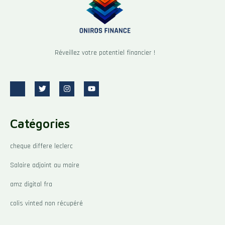
Réveillez votre potentiel financier !
J
T
I
Y
k
w
n
o
i
i
s
u
-
t
t
t
f
t
a
u
Catégories
a
e
g
b
c
r
r
e
e
a
b
m
cheque differe leclerc
o
o
Salaire adjoint au maire
k
-
l
amz digital fra
i
g
colis vinted non récupéré
h
t