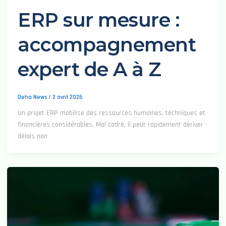
ERP sur mesure :
accompagnement
expert de A à Z
Deha News
/
2 avril 2026
Un projet ERP mobilise des ressources humaines, techniques et
financières considérables. Mal cadré, il peut rapidement dériver :
délais non