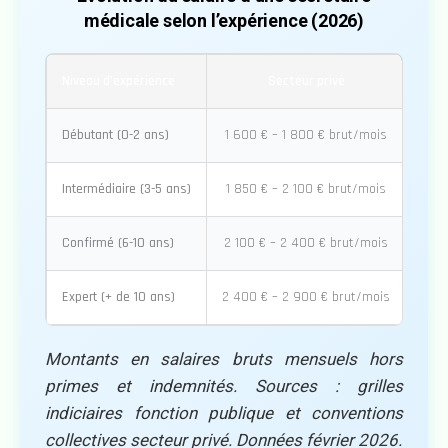
médicale selon l’expérience (2026)
Niveau d’expérience
Secteur privé
Débutant (0-2 ans)
1 600 € – 1 800 € brut/mois
1 83
Intermédiaire (3-5 ans)
1 850 € – 2 100 € brut/mois
1 90
Confirmé (6-10 ans)
2 100 € – 2 400 € brut/mois
2 15
Expert (+ de 10 ans)
2 400 € – 2 900 € brut/mois
2 50
Montants en salaires bruts mensuels hors
primes et indemnités. Sources : grilles
indiciaires fonction publique et conventions
collectives secteur privé. Données février 2026.