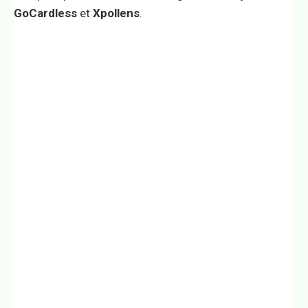
GoCardless
et
Xpollens
.