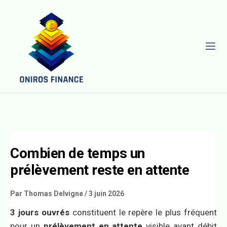
L
Combien de temps un
prélèvement reste en attente
Par
Thomas Delvigne
/
3 juin 2026
3 jours ouvrés
constituent le repère le plus fréquent
pour un
prélèvement en attente
visible avant débit