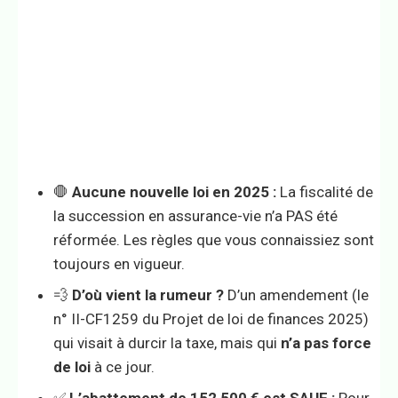
🛑
Aucune nouvelle loi en 2025 :
La fiscalité de
la succession en assurance-vie n’a PAS été
réformée. Les règles que vous connaissiez sont
toujours en vigueur.
💨
D’où vient la rumeur ?
D’un amendement (le
n° II-CF1259 du Projet de loi de finances 2025)
qui visait à durcir la taxe, mais qui
n’a pas force
de loi
à ce jour.
✅
L’abattement de 152 500 € est SAUF :
Pour