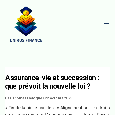
L
Assurance-vie et succession :
que prévoit la nouvelle loi ?
Par
Thomas Delvigne
/
22 octobre 2025
« Fin de la niche fiscale », « Alignement sur les droits
de succession », « L’amendement qui tue ». Depuis