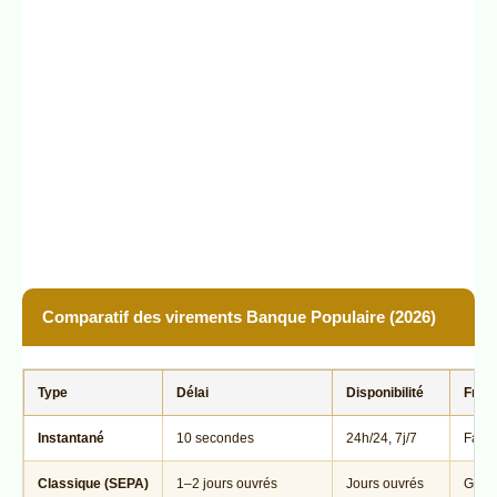
Comparatif des virements Banque Populaire (2026)
Type
Délai
Disponibilité
Frais
Instantané
10 secondes
24h/24, 7j/7
Factu
Classique (SEPA)
1–2 jours ouvrés
Jours ouvrés
Gratu