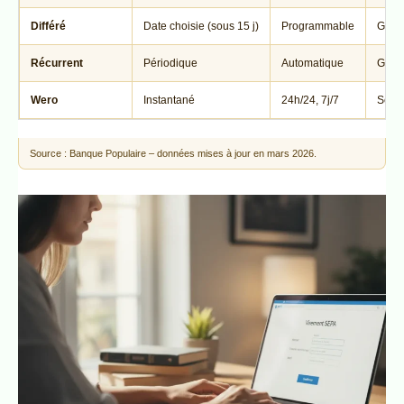
Différé
Date choisie (sous 15 j)
Programmable
Gratu
Récurrent
Périodique
Automatique
Gratu
Wero
Instantané
24h/24, 7j/7
Selon
Source : Banque Populaire – données mises à jour en mars 2026.