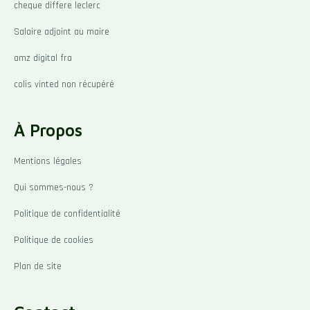
b
m
cheque differe leclerc
o
o
Salaire adjoint au maire
k
-
l
amz digital fra
i
g
colis vinted non récupéré
h
t
À Propos
Mentions légales
Qui sommes-nous ?
Politique de confidentialité
Politique de cookies
Plan de site