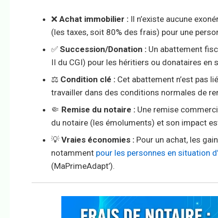
❌
Achat immobilier :
Il n’existe aucune exon
(les taxes, soit 80% des frais) pour une person
✅
Succession/Donation :
Un abattement fisc
II du CGI) pour les héritiers ou donataires en 
⚖️
Condition clé :
Cet abattement n’est pas lié 
travailler dans des conditions normales de ren
🤏
Remise du notaire :
Une remise commerciale
du notaire (les émoluments) et son impact est
💡
Vraies économies :
Pour un achat, les gain
notamment
pour les personnes en situation d’
(MaPrimeAdapt’).