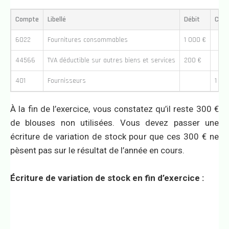
Compte
Libellé
Débit
Créd
6022
Fournitures consommables
1 000 €
44566
TVA déductible sur autres biens et services
200 €
401
Fournisseurs
1 20
À la fin de l’exercice, vous constatez qu’il reste 300 €
de blouses non utilisées. Vous devez passer une
écriture de variation de stock pour que ces 300 € ne
pèsent pas sur le résultat de l’année en cours.
Écriture de variation de stock en fin d’exercice :