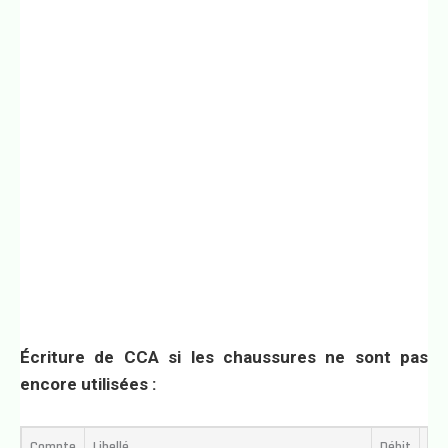
Écriture de CCA si les chaussures ne sont pas
encore utilisées :
Compte
Libellé
Débit
Cré