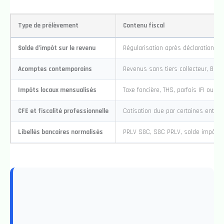
Type de prélèvement
Contenu fiscal
Solde d’impôt sur le revenu
Régularisation après déclaration an
Acomptes contemporains
Revenus sans tiers collecteur, BIC, 
Impôts locaux mensualisés
Taxe foncière, THS, parfois IFI ou CF
CFE et fiscalité professionnelle
Cotisation due par certaines entre
Libellés bancaires normalisés
PRLV SGC, SGC PRLV, solde impôt r