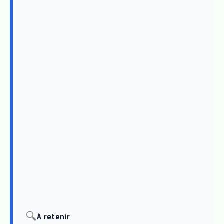
🔍
À retenir