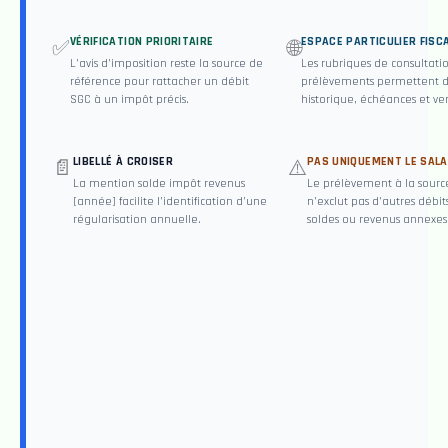
VÉRIFICATION PRIORITAIRE
ESPACE PARTICULIER FISC
✅
🌐
L’avis d’imposition reste la source de
Les rubriques de consultati
référence pour rattacher un débit
prélèvements permettent d
SGC à un impôt précis.
historique, échéances et ven
LIBELLÉ À CROISER
PAS UNIQUEMENT LE SALA
📄
⚠️
La mention solde impôt revenus
Le prélèvement à la sourc
[année] facilite l’identification d’une
n’exclut pas d’autres débi
régularisation annuelle.
soldes ou revenus annexes