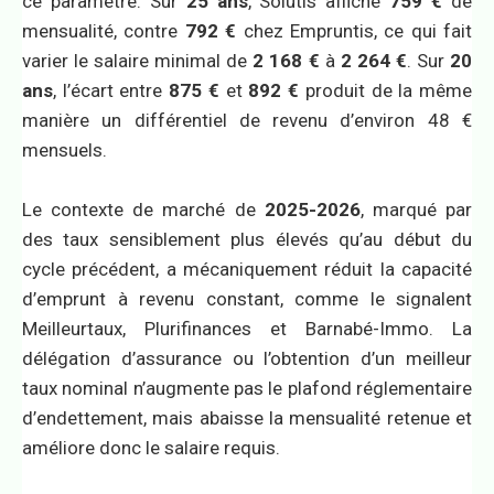
ce paramètre. Sur
25 ans
, Solutis affiche
759 €
de
mensualité, contre
792 €
chez Empruntis, ce qui fait
varier le salaire minimal de
2 168 €
à
2 264 €
. Sur
20
ans
, l’écart entre
875 €
et
892 €
produit de la même
manière un différentiel de revenu d’environ 48 €
mensuels.
Le contexte de marché de
2025-2026
, marqué par
des taux sensiblement plus élevés qu’au début du
cycle précédent, a mécaniquement réduit la capacité
d’emprunt à revenu constant, comme le signalent
Meilleurtaux, Plurifinances et Barnabé-Immo. La
délégation d’assurance ou l’obtention d’un meilleur
taux nominal n’augmente pas le plafond réglementaire
d’endettement, mais abaisse la mensualité retenue et
améliore donc le salaire requis.