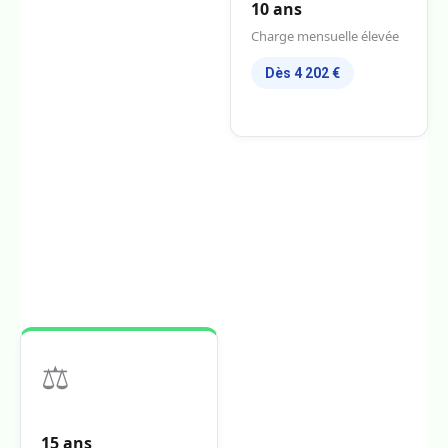
10 ans
Charge mensuelle élevée
Dès 4 202 €
⚖️
15 ans