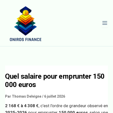
L
Quel salaire pour emprunter 150
000 euros
Par
Thomas Delvigne
/
6 juillet 2026
2 168 € à 4 308 €
, c’est l’ordre de grandeur observé en
2025-2026
pour emprunter
150 000 euros
, selon une