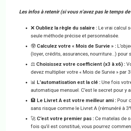
Les infos à retenir (si vous n’avez pas le temps de 
❌
Oubliez la règle du salaire :
Le vrai calcul 
seule méthode précise et personnalisée.
🤓
Calculez votre « Mois de Survie » :
L’obje
(loyer, crédits, assurances, nourriture…) pou
⚖️
Choisissez votre coefficient (x3 à x6) :
Vo
devez multiplier votre « Mois de Survie » par 3
📊
L’automatisation est la clé :
Une fois votre
automatique mensuel. C’est le secret pour y ar
🏦
Le Livret A est votre meilleur ami :
Pour c
sans risque comme le Livret A (rémunéré à 3%
🚀
C’est votre premier pas :
Ce matelas de sé
fois qu’il est constitué, vous pourrez commenc