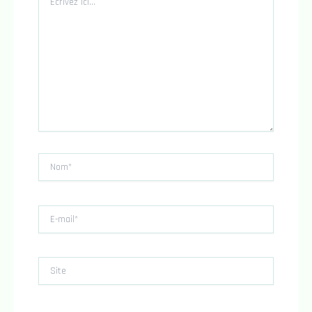
ici…
Nom*
E-
mail*
Site