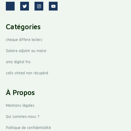
J
T
I
Y
k
w
n
o
i
i
s
u
-
t
t
t
f
t
a
u
Catégories
a
e
g
b
c
r
r
e
e
a
b
m
cheque differe leclerc
o
o
Salaire adjoint au maire
k
-
l
amz digital fra
i
g
colis vinted non récupéré
h
t
À Propos
Mentions légales
Qui sommes-nous ?
Politique de confidentialité